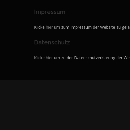
a
Impressum
g
s
Klicke
hier
um zum Impressum der Website zu gela
n
Datenschutz
a
v
Klicke
hier
um zu der Datenschutzerklärung der Web
i
g
a
t
i
o