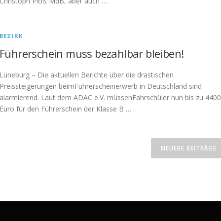
Christoph Ploß MdB, aber auch …
BEZIRK
Führerschein muss bezahlbar bleiben!
Lüneburg – Die aktuellen Berichte über die drastischen
Preissteigerungen beimFührerscheinerwerb in Deutschland sind
alarmierend. Laut dem ADAC e.V. müssenFahrschüler nun bis zu 4400
Euro für den Führerschein der Klasse B …
NEUERE BEITRÄGE