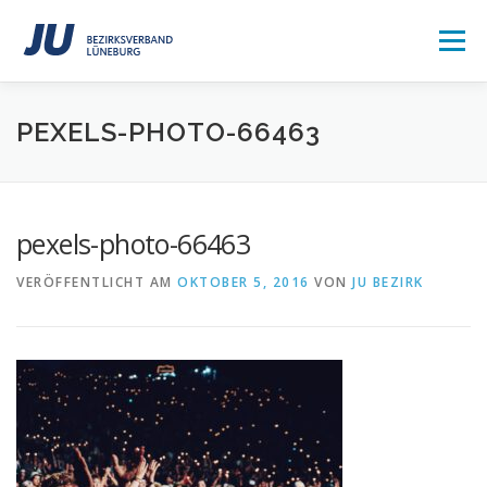
Zum
Inhalt
Menü
springen
HOME
AKTUELLES
MITGLIED WERDEN
PEXELS-PHOTO-66463
ÜBER UNS
KONTAKT
pexels-photo-66463
VERÖFFENTLICHT AM
OKTOBER 5, 2016
VON
JU BEZIRK