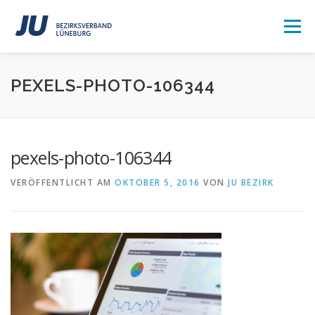
Zum
Inhalt
Menü
springen
HOME
AKTUELLES
MITGLIED WERDEN
PEXELS-PHOTO-106344
ÜBER UNS
KONTAKT
pexels-photo-106344
VERÖFFENTLICHT AM
OKTOBER 5, 2016
VON
JU BEZIRK