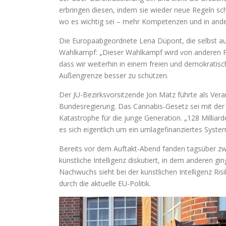
erbringen diesen, indem sie wieder neue Regeln sc
wo es wichtig sei – mehr Kompetenzen und in and
Die Europaabgeordnete Lena Düpont, die selbst auf
Wahlkampf: „Dieser Wahlkampf wird von anderen Pa
dass wir weiterhin in einem freien und demokratisc
Außengrenze besser zu schützen.
Der JU-Bezirksvorsitzende Jon Matz führte als Verans
Bundesregierung. Das Cannabis-Gesetz sei mit der h
Katastrophe für die junge Generation. „128 Milliar
es sich eigentlich um ein umlagefinanziertes System
Bereits vor dem Auftakt-Abend fanden tagsüber z
künstliche Intelligenz diskutiert, in dem anderen g
Nachwuchs sieht bei der künstlichen Intelligenz Ri
durch die aktuelle EU-Politik.