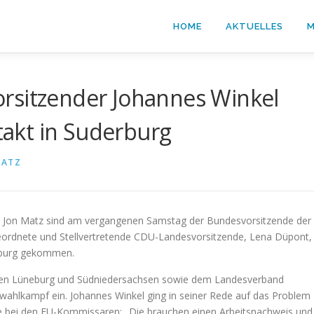
HOME
AKTUELLES
M
rsitzender Johannes Winkel
akt in Suderburg
MATZ
en Jon Matz sind am vergangenen Samstag der Bundesvorsitzende der
eordnete und Stellvertretende CDU-Landesvorsitzende, Lena Düpont,
erburg gekommen.
nden Lüneburg und Südniedersachsen sowie dem Landesverband
ahlkampf ein. Johannes Winkel ging in seiner Rede auf das Problem
che bei den EU-Kommissaren: „Die brauchen einen Arbeitsnachweis und