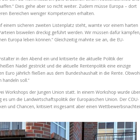
haffen.“ Dies gehe aber so nicht weiter. Zudem müsse Europa – dort
eren Bereichen weniger Kompetenzen erhalten.
 einem sicheren zweiten Listenplatz steht, warnte vor einem harten
rteien bisweilen dreckig geführt werden. Wir müssen dafür kämpfen
hen Europa leben können.“ Gleichzeitig mahnte sie an, die EU-
talter in den Abend ein und kritisierte die aktuelle Politik der
eißen Nadel gestrickt und die aktuelle Rentenpolitik eine einzige
den Euro jährlich fließen aus dem Bundeshaushalt in die Rente. Obwoh
 handeln soll.“
wei Workshops der Jungen Union statt. In einem Workshop wurde übe
ing es um die Landwirtschaftspolitik der Europäischen Union. Der CDU-
siken und Chancen, kritisiert insgesamt aber einen Wettbewerbsnachtei