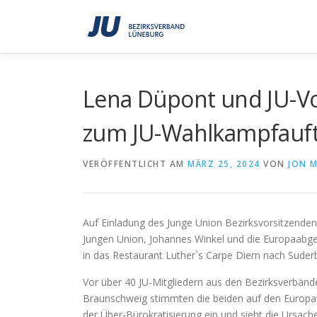
Zum
Inhalt
springen
Lena Düpont und JU-Vo
zum JU-Wahlkampfauft
VERÖFFENTLICHT AM
MÄRZ 25, 2024
VON
JON 
Auf Einladung des Junge Union Bezirksvorsitzend
Jungen Union, Johannes Winkel und die Europaabg
in das Restaurant Luther`s Carpe Diem nach Sud
Vor über 40 JU-Mitgliedern aus den Bezirksverbä
Braunschweig stimmten die beiden auf den Europaw
der Über-Bürokratisierung ein und sieht die Ursa