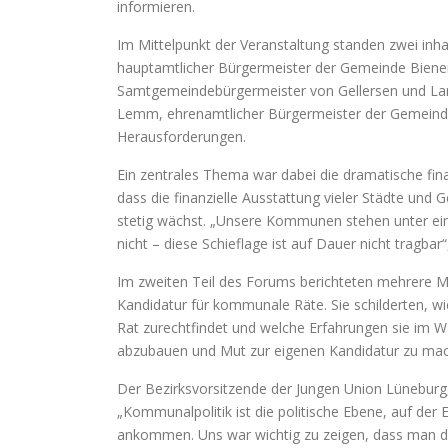
informieren.
Im Mittelpunkt der Veranstaltung standen zwei inhal
hauptamtlicher Bürgermeister der Gemeinde Bienenb
Samtgemeindebürgermeister von Gellersen und Lan
Lemm, ehrenamtlicher Bürgermeister der Gemeinde
Herausforderungen.
Ein zentrales Thema war dabei die dramatische fin
dass die finanzielle Ausstattung vieler Städte und
stetig wächst. „Unsere Kommunen stehen unter ei
nicht – diese Schieflage ist auf Dauer nicht tragbar
Im zweiten Teil des Forums berichteten mehrere Mit
Kandidatur für kommunale Räte. Sie schilderten, wi
Rat zurechtfindet und welche Erfahrungen sie im
abzubauen und Mut zur eigenen Kandidatur zu ma
Der Bezirksvorsitzende der Jungen Union Lüneburg,
„Kommunalpolitik ist die politische Ebene, auf de
ankommen. Uns war wichtig zu zeigen, dass man da