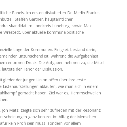
tliche Panels. Im ersten diskutierten Dr. Merlin Franke,
üttel, Steffen Gärtner, hauptamtlicher
dratskandidat im Landkreis Lüneburg, sowie Max
 Wrestedt, über aktuelle kommunalpolitische
anzielle Lage der Kommunen. Einigkeit bestand darin,
 Gemeinden unzureichend ist, während die Aufgabenlast
nem enormen Druck. Die Aufgaben nehmen zu, die Mittel
“, lautete der Tenor der Diskussion.
glieder der Jungen Union offen über ihre erste
e Listenaufstellungen ablaufen, wie man sich in einem
 Wahlkampf gemacht haben. Ziel war es, Hemmschwellen
chen.
 Jon Matz, zeigte sich sehr zufrieden mit der Resonanz:
r Entscheidungen ganz konkret im Alltag der Menschen
für kein Profi sein muss, sondern vor allem