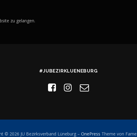
site zu gelangen.
#JUBEZIRKLUENEBURG
ht © 2026 JU Bezirksverband Lüneburg
–
OnePress
Theme von Fame